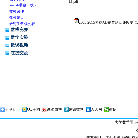
目.pdf
matlab书籍下载pdf
数模课件
数模题目
2005-2015国赛AB题赛题及评阅要点.p
研究生数模竞赛
数模竞赛
数学实验
微课视频
在线交流
分享到：
QQ空间
新浪微博
腾讯微博
人人网
微信
大学数学网
ww
郑重声明： 本站系统上的所有