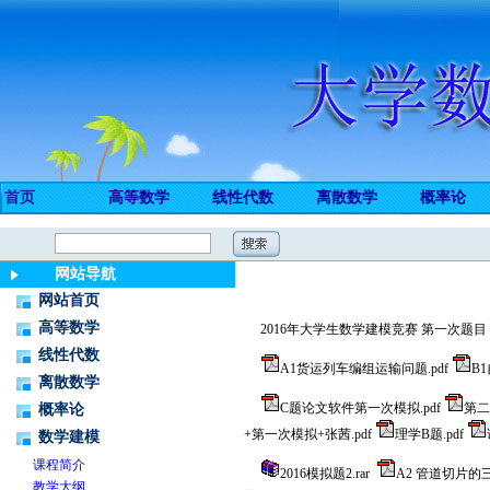
首页
高等数学
线性代数
离散数学
概率论
网站导航
网站首页
高等数学
2016年大学生数学建模竞赛 第一次题目
线性代数
A1货运列车编组运输问题.pdf
B
离散数学
C题论文软件第一次模拟.pdf
第二
概率论
+第一次模拟+张茜.pdf
理学B题.pdf
数学建模
课程简介
2016模拟题2.rar
A2 管道切片的三
教学大纲