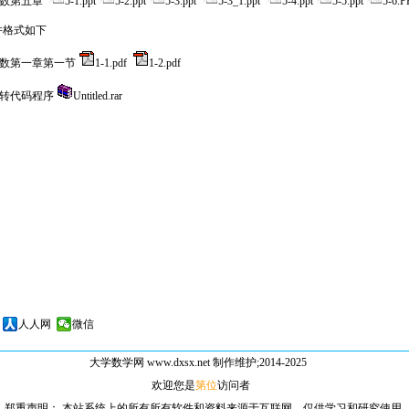
代数第五章
5-1.ppt
5-2.ppt
5-3.ppt
5-3_1.ppt
5-4.ppt
5-5.ppt
5-6.P
课件格式如下
数第一章第一节
1-1.pdf
1-2.pdf
转代码程序
Untitled.rar
人人网
微信
大学数学网
www.dxsx.net 制作维护;2014-2025
欢迎您是
第位
访问者
郑重声明： 本站系统上的所有所有软件和资料来源于互联网，仅供学习和研究使用.